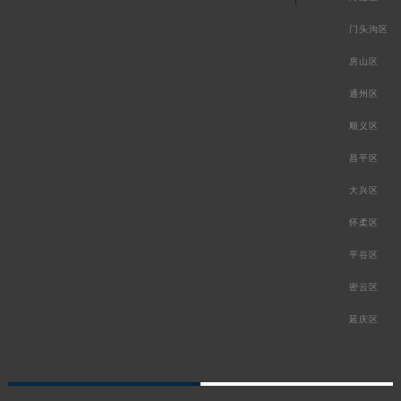
门头沟区
房山区
通州区
顺义区
昌平区
大兴区
怀柔区
平谷区
密云区
延庆区