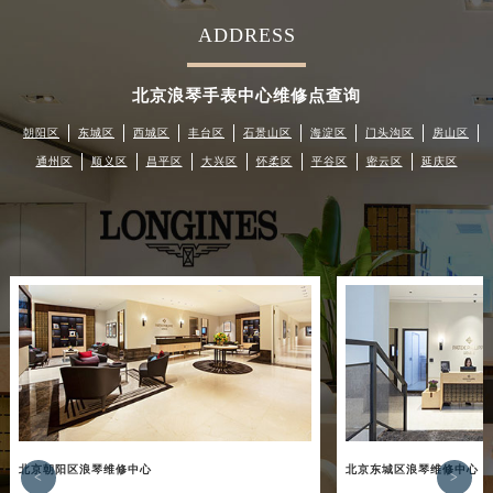
节假日正常营业！
ADDRESS
北京浪琴手表中心维修点查询
朝阳区
东城区
西城区
丰台区
石景山区
海淀区
门头沟区
房山区
通州区
顺义区
昌平区
大兴区
怀柔区
平谷区
密云区
延庆区
北京朝阳区浪琴维修中心
北京东城区浪琴维修中心
<
>