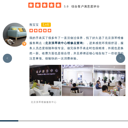





5.0
综合客户满意度评分
Lv6
熊宝宝





我的手表买了很多年了一直没做过保养，找了好久选了北京浪琴维修
服务网点（
北京浪琴表中心维修点查询
），进来感觉环境很舒适，服
务人员态度很随和很专业。做完保养手表走时也很精准，外观也是焕
然一新。收费方面也是很合理，并且师傅还细心地告知了一些使用的
<
>
注意事项。很愉快的一次消费体验。
北京浪琴维修服务中心