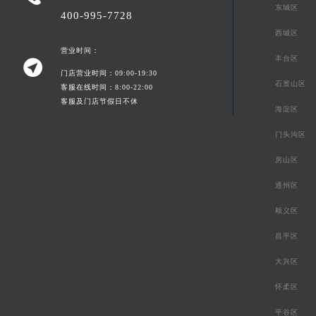
东城区
400-995-7728
西城区
营业时间：
丰台区

门店营业时间：09:00-19:30
石景山区
客服在线时间：8:00-22:00
客服及门店节假日不休
海淀区
门头沟区
房山区
通州区
顺义区
昌平区
大兴区
怀柔区
平谷区