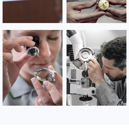


北京西城区浪琴维修
北京丰台区浪琴维修
安尼塔·阿普里尔
贝亚特·布兰奇
资深浪琴技师
资深浪琴技师
是北京石景山区浪琴维修服务中心
是北京海淀区浪琴维修服务中心
(北京浪琴维修服务点)
(北京浪琴维修服务点)
的高级技师之一
的高级技师之一
Beijing 浪琴 Maintain center
Beijing 浪琴 Maintain center


北京石景山区浪琴维修
北京海淀区浪琴维修
卡罗琳·卡桑德拉
辛迪·克莱门特
资深浪琴技师
资深浪琴技师