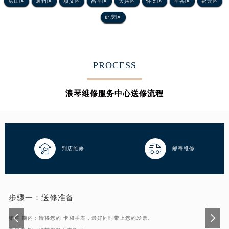
房山区
通州区
顺义区
昌平区
大兴区
怀柔区
平谷区
密云区
延庆区
PROCESS
浪琴维修服务中心送修流程


到店维修
邮寄维修
步骤一：
送修准备
销售 期内：请将您的 卡和手表，最好同时带上您的发票。