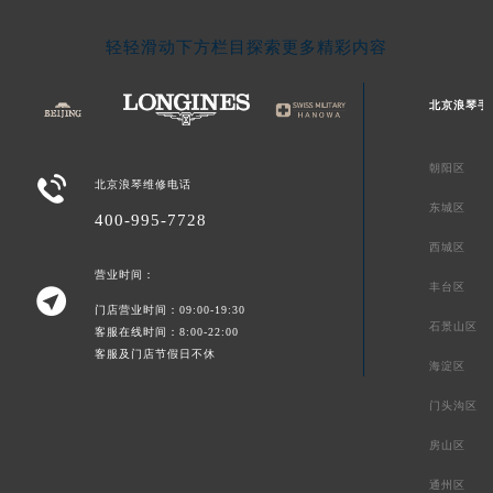
轻轻滑动下方栏目探索更多精彩内容
北京浪琴手
朝阳区

北京浪琴维修电话
东城区
400-995-7728
西城区
营业时间：
丰台区

门店营业时间：09:00-19:30
石景山区
客服在线时间：8:00-22:00
客服及门店节假日不休
海淀区
门头沟区
房山区
通州区