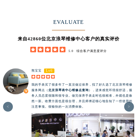
EVALUATE
42860
来自
位北京浪琴维修中心客户的真实评价





5.0
综合客户满意度评分
Lv6
熊宝宝





我的手表买了很多年了一直没做过保养，找了好久选了北京浪琴维修
服务网点（
北京浪琴表中心维修点查询
），进来感觉环境很舒适，服
务人员态度很随和很专业。做完保养手表走时也很精准，外观也是焕
然一新。收费方面也是很合理，并且师傅还细心地告知了一些使用的
<
>
注意事项。很愉快的一次消费体验。