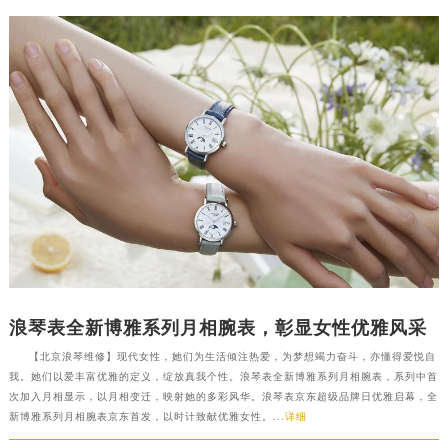
浪琴表全新博雅系列月相腕表，彰显女性优雅风采
【北京浪琴维修】现代女性，她们为生活倾注热爱，为梦想竭力奋斗，亦懂得爱悦自
我。她们以爱丰富优雅的定义，绽放真我个性。浪琴表全新博雅系列月相腕表，系列中首
次加入月相显示，以月相变迁，映射她的多彩风华。浪琴表京东超级品牌日优雅启幕，全
新博雅系列月相腕表京东首发，以时计致献优雅女性。...
详细