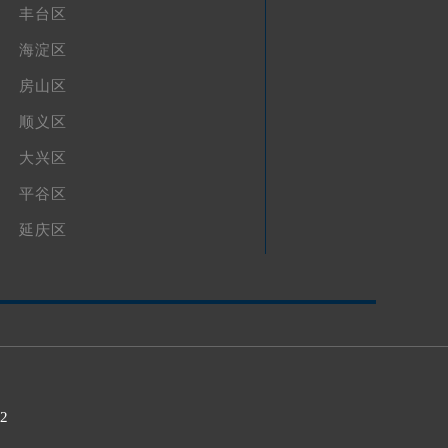
丰台区
海淀区
房山区
顺义区
大兴区
平谷区
延庆区
32