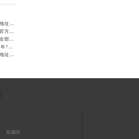
亲身探访北京浪琴官方售后服务中心｜全新电话和网点地址（2026年7月最新）
亲身探访北京浪琴官方售后服务中心｜全新维修地址及官方客服电话（2026年7月最新）
亲身到店探访北京浪琴官方售后服务中心｜服务热线及全部官方地址（2026年7月最新）
北京浪琴保养费用明细与维修服务指南权威公示（2026年7月最新）
亲身到店探访北京浪琴官方售后服务中心｜最新电话及地址（2026年7月最新）
容
东城区