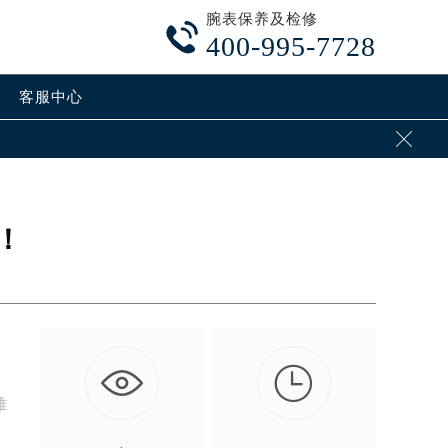
腕表保养及检修

400-995-7728
客服中心

！

雅