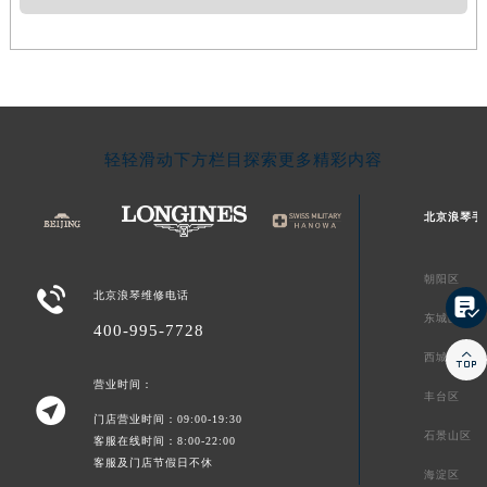
轻轻滑动下方栏目探索更多精彩内容
北京浪琴手
朝阳区

北京浪琴维修电话

东城区
400-995-7728

西城区
营业时间：
丰台区

门店营业时间：09:00-19:30
石景山区
客服在线时间：8:00-22:00
客服及门店节假日不休
海淀区