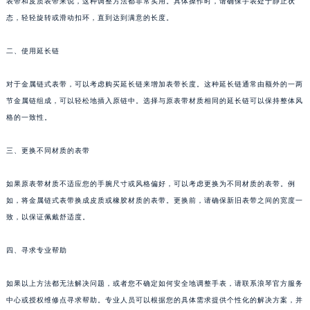
表带和皮质表带来说，这种调整方法都非常实用。具体操作时，请确保手表处于静止状
态，轻轻旋转或滑动扣环，直到达到满意的长度。
二、使用延长链
对于金属链式表带，可以考虑购买延长链来增加表带长度。这种延长链通常由额外的一两
节金属链组成，可以轻松地插入原链中。选择与原表带材质相同的延长链可以保持整体风
格的一致性。
三、更换不同材质的表带
如果原表带材质不适应您的手腕尺寸或风格偏好，可以考虑更换为不同材质的表带。例
如，将金属链式表带换成皮质或橡胶材质的表带。更换前，请确保新旧表带之间的宽度一
致，以保证佩戴舒适度。
四、寻求专业帮助
如果以上方法都无法解决问题，或者您不确定如何安全地调整手表，请联系浪琴官方服务
中心或授权维修点寻求帮助。专业人员可以根据您的具体需求提供个性化的解决方案，并