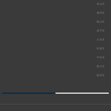
房山区
通州区
顺义区
昌平区
大兴区
怀柔区
平谷区
密云区
延庆区