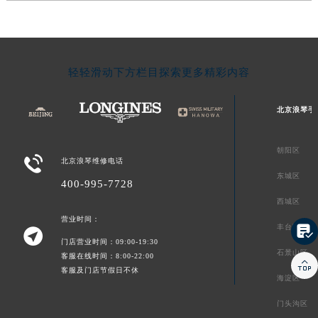
轻轻滑动下方栏目探索更多精彩内容
北京浪琴手
朝阳区

北京浪琴维修电话
东城区
400-995-7728
西城区
营业时间：
丰台区


门店营业时间：09:00-19:30
石景山区
客服在线时间：8:00-22:00

客服及门店节假日不休
海淀区
门头沟区