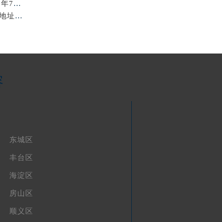
北京浪琴保养费用明细与维修服务指南权威公示（2026年7月最新）
亲身到店探访北京浪琴官方售后服务中心｜最新电话及地址（2026年7月最新）
容
东城区
丰台区
海淀区
房山区
顺义区