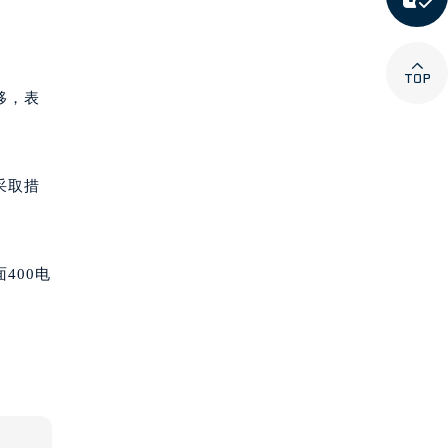

移，表
采取措
400电