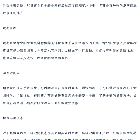
导致手表走快。尽量避免将手表暴露在极端温度或潮湿环境中，尤其是在炎热的夏季或靠
近水源的地方。
定期保养
定期送至专业的维修点进行保养是保持浪琴手表正常运作的关键。专业的维修人员能够检
查机芯是否需要调整，并清洁机芯内部，以确保其运行顺畅。即使没有明显的走快现象，
也建议每年至少进行一次全面的检查和保养。
调整时间差
如果发现浪琴手表走快，可以尝试自行调整时间差。通常情况下，可以通过调整表冠来微
调时间。但请注意，在调整之前最好先查阅您的手表使用手册，了解正确的操作方法。如
果自行调整后仍然存在较大误差，则可能需要送修。
检查电池状态
对于机械表而言，电池的状态也会影响其走时精度。当电池电量不足时，可能会导致机芯