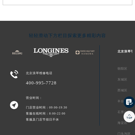
轻轻滑动下方栏目探索更多精彩内容
北京浪琴手
朝阳区

北京浪琴维修电话
东城区
400-995-7728
西城区
营业时间：

丰台区

门店营业时间：09:00-19:30
石景山区
客服在线时间：8:00-22:00

客服及门店节假日不休
海淀区
门头沟区