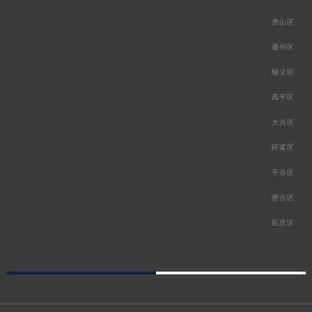
房山区
通州区
顺义区
昌平区
大兴区
怀柔区
平谷区
密云区
延庆区