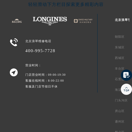
轻轻滑动下方栏目探索更多精彩内容
北京浪琴手
朝阳区

北京浪琴维修电话
东城区
400-995-7728
西城区
营业时间：
丰台区


门店营业时间：09:00-19:30
石景山区
客服在线时间：8:00-22:00
客服及门店节假日不休

海淀区
门头沟区
房山区
通州区