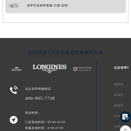
浪琴手表表带更换/订购/定制
轻轻滑动下方栏目探索更多精彩内容
北京浪琴手
朝阳区

北京浪琴维修电话
东城区
400-995-7728
西城区
营业时间：

丰台区

门店营业时间：09:00-19:30
石景山区
客服在线时间：8:00-22:00