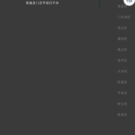

客服及门店节假日不休
海淀区
门头沟区
房山区
通州区
顺义区
昌平区
大兴区
怀柔区
平谷区
密云区
延庆区