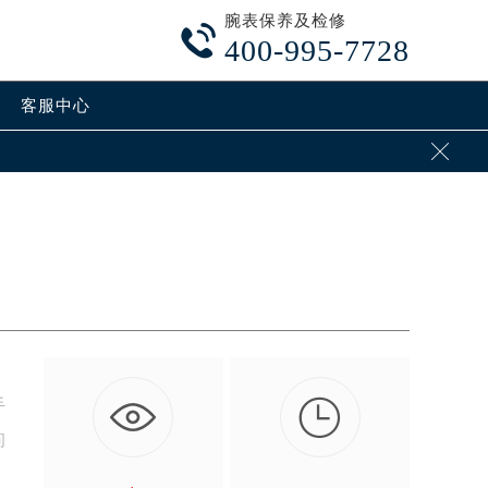
腕表保养及检修

400-995-7728
客服中心


手
问