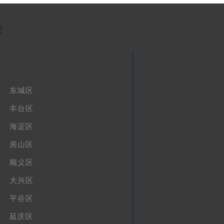
容
东城区
丰台区
海淀区
房山区
顺义区
大兴区
平谷区
延庆区