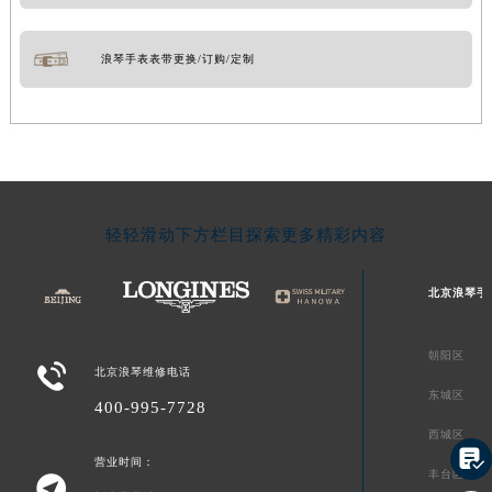
浪琴手表表带更换/订购/定制
轻轻滑动下方栏目探索更多精彩内容
北京浪琴手
朝阳区

北京浪琴维修电话
东城区
400-995-7728
西城区

营业时间：
丰台区
