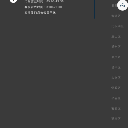
门店营业时间：09:00-19:30

石景山区
客服在线时间：8:00-22:00
客服及门店节假日不休
海淀区
门头沟区
房山区
通州区
顺义区
昌平区
大兴区
怀柔区
平谷区
密云区
延庆区