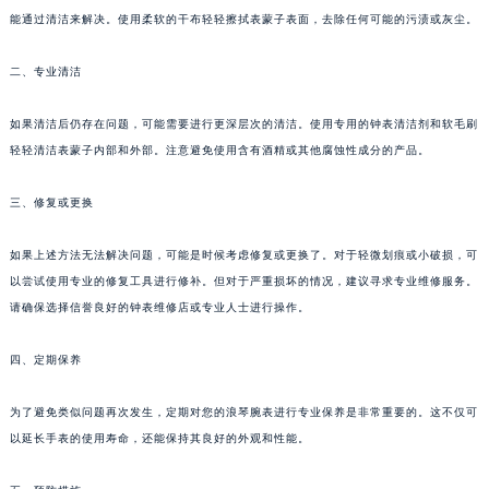
能通过清洁来解决。使用柔软的干布轻轻擦拭表蒙子表面，去除任何可能的污渍或灰尘。
二、专业清洁
如果清洁后仍存在问题，可能需要进行更深层次的清洁。使用专用的钟表清洁剂和软毛刷
轻轻清洁表蒙子内部和外部。注意避免使用含有酒精或其他腐蚀性成分的产品。
三、修复或更换
如果上述方法无法解决问题，可能是时候考虑修复或更换了。对于轻微划痕或小破损，可
以尝试使用专业的修复工具进行修补。但对于严重损坏的情况，建议寻求专业维修服务。
请确保选择信誉良好的钟表维修店或专业人士进行操作。
四、定期保养
为了避免类似问题再次发生，定期对您的浪琴腕表进行专业保养是非常重要的。这不仅可
以延长手表的使用寿命，还能保持其良好的外观和性能。