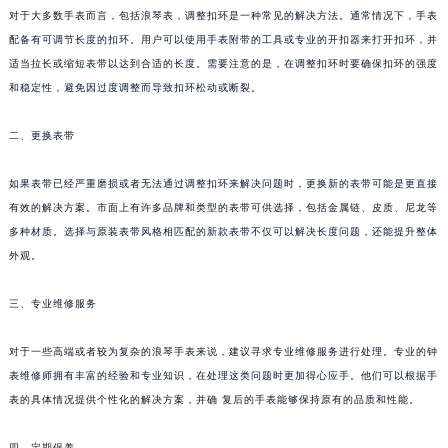
对于大多数手表而言，包括浪琴表，调整扣环是一种常见的解决方法。通常情况下，手表
配备有可调节长度的扣环。用户可以使用手表附带的工具或专业的开扣器来打开扣环，并
适当拉长或缩短表带以达到合适的长度。需要注意的是，在调整扣环时要确保扣环的强度
和稳定性，避免因过度调整而导致扣环松动或断裂。
二、更换表带
如果表带已经严重磨损或者无法通过调整扣环来解决问题时，更换新的表带可能是更直接
有效的解决方案。市面上有许多品牌和类型的表带可供选择，包括金属链、皮质、尼龙等
多种材质。选择与原装表带风格相匹配的新款表带不仅可以解决长度问题，还能提升整体
外观。
三、专业维修服务
对于一些高端或者较为复杂的浪琴手表来说，建议寻求专业维修服务进行处理。专业的钟
表维修师拥有丰富的经验和专业知识，在处理这类问题时更加得心应手。他们可以根据手
表的具体情况提供个性化的解决方案，并确 复后的手表能够保持原有的品质和性能。
四、定期保养