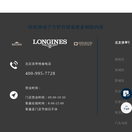
轻轻滑动下方栏目探索更多精彩内容
北京浪琴手
朝阳区

北京浪琴维修电话
东城区
400-995-7728
西城区
营业时间：
丰台区


门店营业时间：09:00-19:30
石景山区
客服在线时间：8:00-22:00

客服及门店节假日不休
海淀区
门头沟区