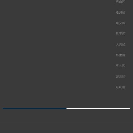
房山区
通州区
顺义区
昌平区
大兴区
怀柔区
平谷区
密云区
延庆区