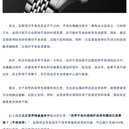
其次，定期清洁手表也是必不可少的。手表在佩戴过程中，难免会沾染灰尘、污垢和
汗水。这些污垢不仅会影响手表的外观美观，还可能对手表的材质造成损害。因此，建议
定期使用软布轻轻擦拭手表表面，去除污垢和指纹。同时，注意避免使用化学清洁剂或强
酸强碱物质，以免对手表造成腐蚀。
此外，防水性能是浪琴手表的一大特点，但并不意味着可以随意将手表浸泡在水中。
在佩戴过程中，应避免将手表长时间暴露在潮湿环境中，如洗澡、游泳等。如果手表不慎
沾水，应立即用干布擦干，并尽快送至专业维修中心进行检查。
最后，关于表带的保养也需要特别注意。无论是金属表带还是皮质表带，都需要避免
与尖锐物品接触，以防止划伤。同时，皮质表带在潮湿环境下容易变形和发霉，因此应定
期更换并保持干燥。
以上就是
北京浪琴维修服务中心
为您分享：
“浪琴手表外观维护保养有哪些注意事
项？（手表保养）”
，如果您还有其他关于浪琴维修和保养的问题，可以拨打页面400电