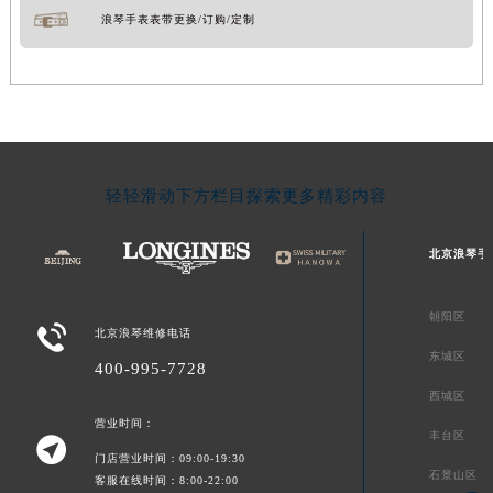
浪琴手表表带更换/订购/定制
轻轻滑动下方栏目探索更多精彩内容
北京浪琴手
朝阳区

北京浪琴维修电话
东城区
400-995-7728
西城区
营业时间：
丰台区

门店营业时间：09:00-19:30
石景山区
客服在线时间：8:00-22:00