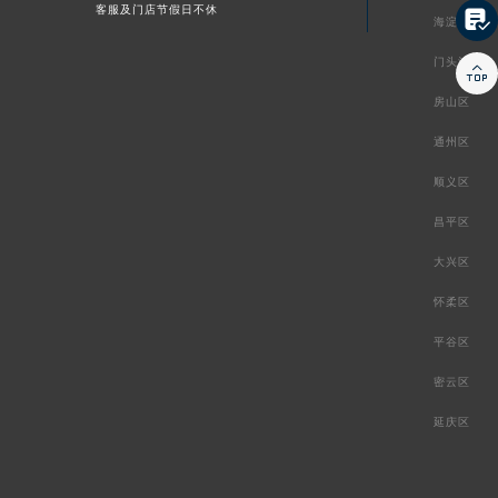
客服及门店节假日不休

海淀区
门头沟区

房山区
通州区
顺义区
昌平区
大兴区
怀柔区
平谷区
密云区
延庆区