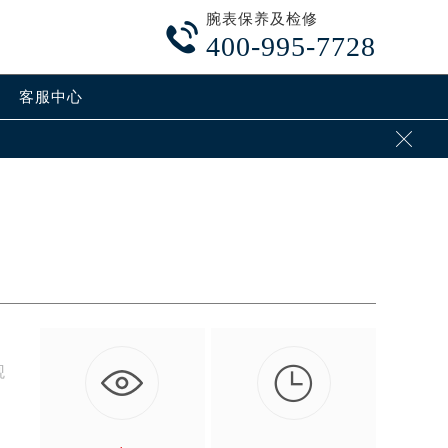
腕表保养及检修

400-995-7728
客服中心


观
：