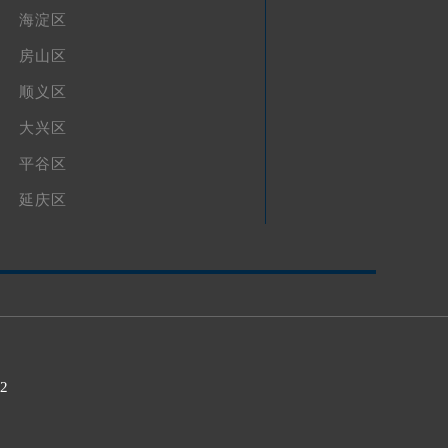
海淀区
房山区
顺义区
大兴区
平谷区
延庆区
32