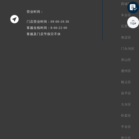
西城区

营业时间：
丰台区


门店营业时间：09:00-19:30
石景山区
客服在线时间：8:00-22:00
客服及门店节假日不休
海淀区
门头沟区
房山区
通州区
顺义区
昌平区
大兴区
怀柔区
平谷区
密云区