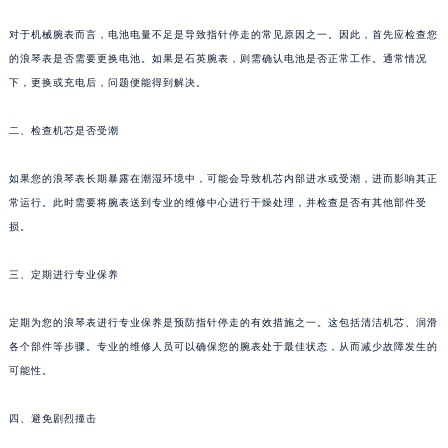
对于机械腕表而言，电池电量不足是导致指针停走的常见原因之一。因此，首先应检查您
的浪琴表是否需要更换电池。如果是石英腕表，则需确认电池是否正常工作。通常情况
下，更换或充电后，问题便能得到解决。
二、检查机芯是否受潮
如果您的浪琴表长期暴露在潮湿环境中，可能会导致机芯内部进水或受潮，进而影响其正
常运行。此时需要将腕表送到专业的维修中心进行干燥处理，并检查是否有其他部件受
损。
三、定期进行专业保养
定期为您的浪琴表进行专业保养是预防指针停走的有效措施之一。这包括清洁机芯、润滑
各个部件等步骤。专业的维修人员可以确保您的腕表处于最佳状态，从而减少故障发生的
可能性。
四、避免剧烈撞击