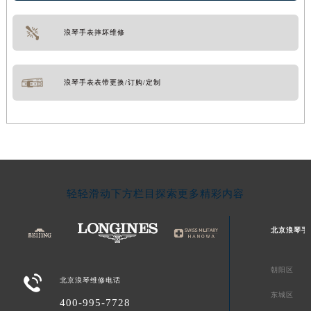
浪琴手表摔坏维修
浪琴手表表带更换/订购/定制
轻轻滑动下方栏目探索更多精彩内容
北京浪琴手
朝阳区

北京浪琴维修电话
东城区
400-995-7728