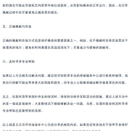
剧烈撞击可能会导致机芯内部零件移位或损坏，从而影响腕表的正常运行。因此，在日常
佩戴过程中应尽量避免让腕表受到撞击。
五、正确佩戴与存放
正确的佩戴和存放方式也是保护腕表的重要因素之一。例如，在不佩戴时应将其放置在干
燥通风的地方；避免长时间暴露在高温或强光下；尽量减少与硬物的接触等。
六、及时寻求专业帮助
如果以上方法都无法解决问题，建议您尽快联系专业的维修服务中心进行检查和修理。虽
然自行拆解可能会带来更大的风险和损失，但专业人士能够准确诊断并修复潜在的问题。
总之，在面对浪琴表指针停走的情况时，请保持冷静并采取适当的措施。通过上述方法中
的某一项或多项操作，大多数情况下都能够解决这一问题。当然，在遇到复杂情况时寻求
专业帮助总是最明智的选择。
以上就是
北京浪琴维修服务中心
为您分享的精彩内容。如果您还有其他关于浪琴手表维护