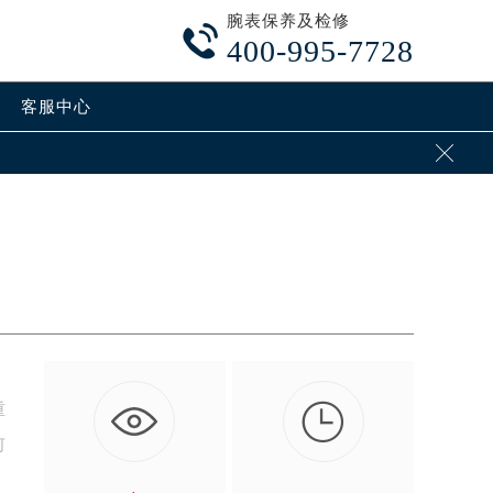
腕表保养及检修

400-995-7728
客服中心


重
何