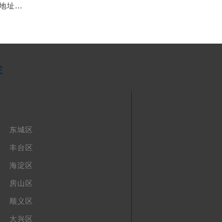
亲身到店探访北京浪琴官方售后服务中心｜最新电话及地址（2026年7月最新）
容
东城区
丰台区
海淀区
房山区
顺义区
大兴区