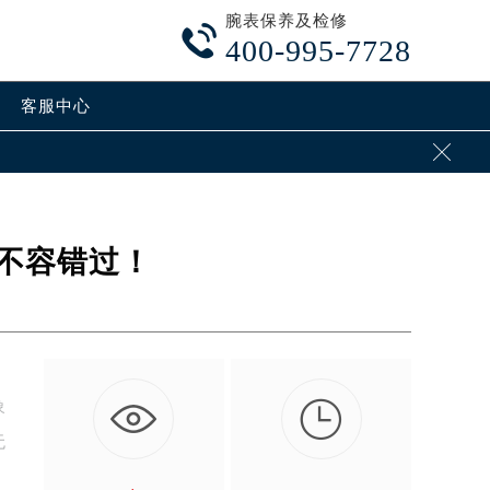
腕表保养及检修

400-995-7728
客服中心

不容错过！

象
无