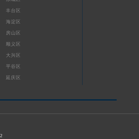
丰台区
海淀区
房山区
顺义区
大兴区
平谷区
延庆区
32