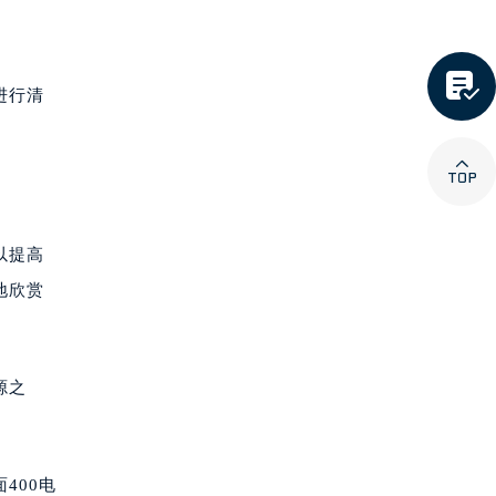

进行清

以提高
地欣赏
源之
400电