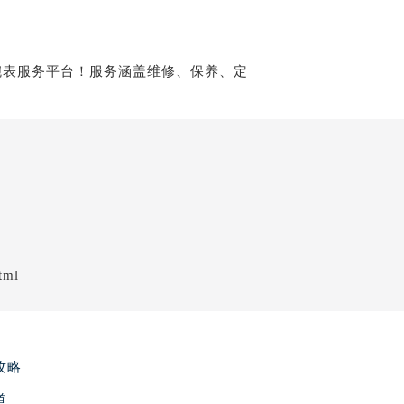
tml
攻略
道