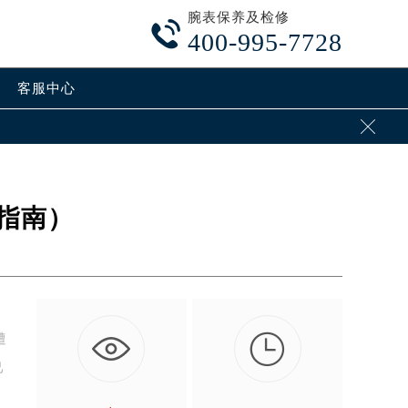
腕表保养及检修

400-995-7728
客服中心

指南）

遭
己