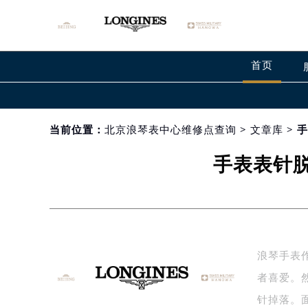
首页
当前位置：
北京浪琴表中心维修点查询
>
文章库
> 
手表表针
浪琴手表
者喜爱。
针掉落。