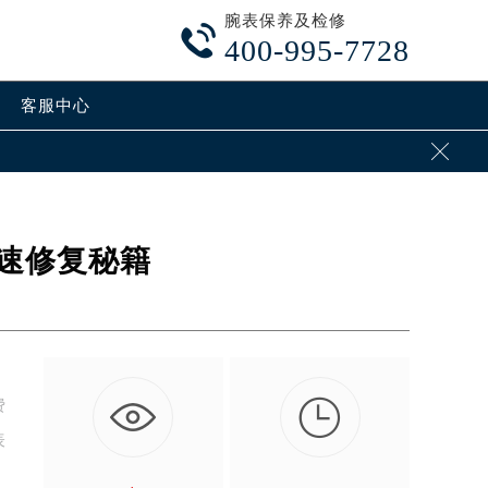
腕表保养及检修

400-995-7728
客服中心

速修复秘籍

费
表