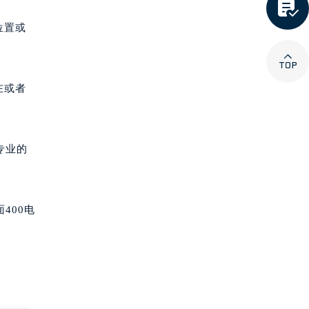

位置或

在或者
专业的
400电