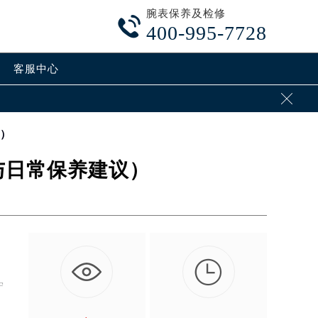
腕表保养及检修

400-995-7728
客服中心

议）
与日常保养建议）

，
守