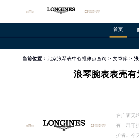
首页
当前位置：
北京浪琴表中心维修点查询
>
文章库
> 
浪琴腕表表壳有
在广袤无
有一群守
护者。今