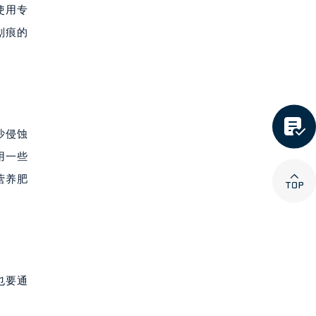
使用专
划痕的

沙侵蚀
用一些

营养肥
也要通