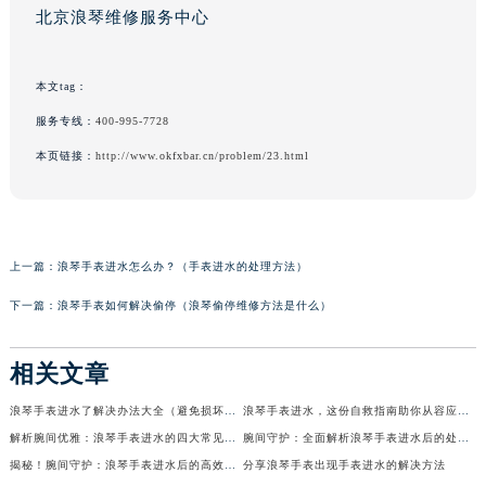
北京浪琴维修服务中心
本文tag：
服务专线：
400-995-7728
本页链接：
http://www.okfxbar.cn/problem/23.html
上一篇：
浪琴手表进水怎么办？（手表进水的处理方法）
下一篇：
浪琴手表如何解决偷停（浪琴偷停维修方法是什么）
相关文章
浪琴手表进水了解决办法大全（避免损坏与延长使用寿命的技巧）
浪琴手表进水，这份自救指南助你从容应对！
解析腕间优雅：浪琴手表进水的四大常见原因
腕间守护：全面解析浪琴手表进水后的处理技巧与预防策略
揭秘！腕间守护：浪琴手表进水后的高效解决策略全集
分享浪琴手表出现手表进水的解决方法