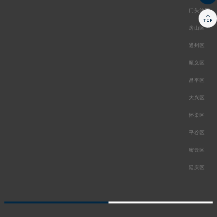
门头沟区

房山区
通州区
顺义区
昌平区
大兴区
怀柔区
平谷区
密云区
延庆区