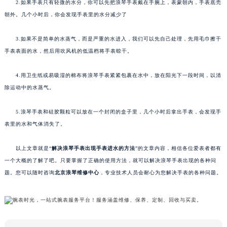
2.如果手表只有轻微的水分，你可以先把浪琴手表戴在手腕上，表蒙朝内，手表底壳
朝外。几个小时后，你会发现手表里的水分减少了
3.如果不是简单的水蒸气，而是严重的水进入，我们可以先自己处理，先用毛巾擦干
手表表面的水，然后用吹风机的低温档将手表晾干。
4.用卫生纸或易吸湿的棉布将浪琴手表紧紧包裹在水中，放在阳光下一段时间，以清
除运动中的水蒸气。
5.浪琴手表和硅胶颗粒可以放在一个封闭的盒子里，几个小时后拿出手表，会发现手
表里的水和气体消失了。
以上文章就是“
解决浪琴手表出现手表进水的方法
”的文章内容，相信各位爱表者都有
一个大概的了解了吧。只要掌握了正确的使用方法，就可以解决浪琴手表出现的各种问
题。您可以随时咨询
北京浪琴维修中心
，专业技术人员会耐心为您解决手表的各种问题。