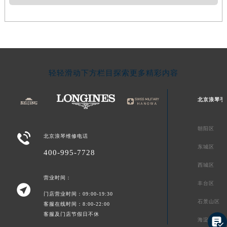
轻轻滑动下方栏目探索更多精彩内容
北京浪琴手
朝阳区

北京浪琴维修电话
东城区
400-995-7728
西城区
营业时间：
丰台区

门店营业时间：09:00-19:30
石景山区
客服在线时间：8:00-22:00
客服及门店节假日不休

海淀区