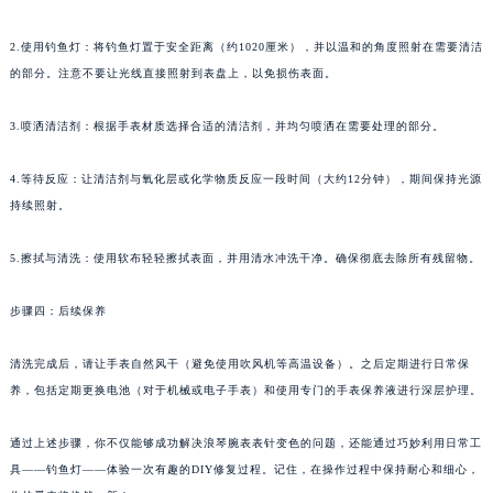
2.使用钓鱼灯：将钓鱼灯置于安全距离（约1020厘米），并以温和的角度照射在需要清洁
的部分。注意不要让光线直接照射到表盘上，以免损伤表面。
3.喷洒清洁剂：根据手表材质选择合适的清洁剂，并均匀喷洒在需要处理的部分。
4.等待反应：让清洁剂与氧化层或化学物质反应一段时间（大约12分钟），期间保持光源
持续照射。
5.擦拭与清洗：使用软布轻轻擦拭表面，并用清水冲洗干净。确保彻底去除所有残留物。
步骤四：后续保养
清洗完成后，请让手表自然风干（避免使用吹风机等高温设备）。之后定期进行日常保
养，包括定期更换电池（对于机械或电子手表）和使用专门的手表保养液进行深层护理。
通过上述步骤，你不仅能够成功解决浪琴腕表表针变色的问题，还能通过巧妙利用日常工
具——钓鱼灯——体验一次有趣的DIY修复过程。记住，在操作过程中保持耐心和细心，