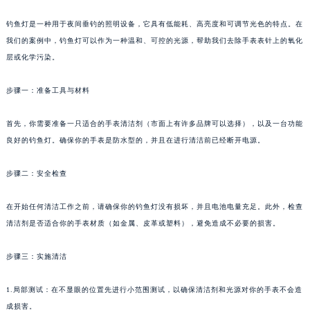
钓鱼灯是一种用于夜间垂钓的照明设备，它具有低能耗、高亮度和可调节光色的特点。在
我们的案例中，钓鱼灯可以作为一种温和、可控的光源，帮助我们去除手表表针上的氧化
层或化学污染。
步骤一：准备工具与材料
首先，你需要准备一只适合的手表清洁剂（市面上有许多品牌可以选择），以及一台功能
良好的钓鱼灯。确保你的手表是防水型的，并且在进行清洁前已经断开电源。
步骤二：安全检查
在开始任何清洁工作之前，请确保你的钓鱼灯没有损坏，并且电池电量充足。此外，检查
清洁剂是否适合你的手表材质（如金属、皮革或塑料），避免造成不必要的损害。
步骤三：实施清洁
1.局部测试：在不显眼的位置先进行小范围测试，以确保清洁剂和光源对你的手表不会造
成损害。