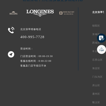
北京浪琴手
朝阳区

北京浪琴维修电话
东城区
400-995-7728

西城区

营业时间：
丰台区

门店营业时间：09:00-19:30
石景山区
客服在线时间：8:00-22:00
客服及门店节假日不休
海淀区
门头沟区
房山区
通州区
顺义区