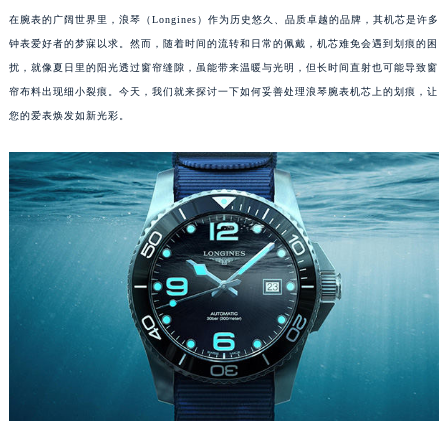
在腕表的广阔世界里，浪琴（Longines）作为历史悠久、品质卓越的品牌，其机芯是许多
钟表爱好者的梦寐以求。然而，随着时间的流转和日常的佩戴，机芯难免会遇到划痕的困
扰，就像夏日里的阳光透过窗帘缝隙，虽能带来温暖与光明，但长时间直射也可能导致窗
帘布料出现细小裂痕。今天，我们就来探讨一下如何妥善处理浪琴腕表机芯上的划痕，让
您的爱表焕发如新光彩。