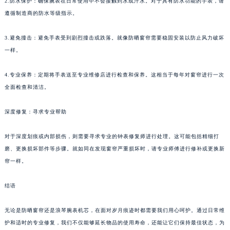
2.防水保护：确保腕表在日常使用中不会接触到水或汗水。对于具有防水功能的手表，请
遵循制造商的防水等级指示。
3.避免撞击：避免手表受到剧烈撞击或跌落。就像防晒窗帘需要稳固安装以防止风力破坏
一样。
4.专业保养：定期将手表送至专业维修店进行检查和保养。这相当于每年对窗帘进行一次
全面检查和清洁。
深度修复：寻求专业帮助
对于深度划痕或内部损伤，则需要寻求专业的钟表修复师进行处理。这可能包括精细打
磨、更换损坏部件等步骤。就如同在发现窗帘严重损坏时，请专业师傅进行修补或更换新
帘一样。
结语
无论是防晒窗帘还是浪琴腕表机芯，在面对岁月痕迹时都需要我们用心呵护。通过日常维
护和适时的专业修复，我们不仅能够延长物品的使用寿命，还能让它们保持最佳状态，为