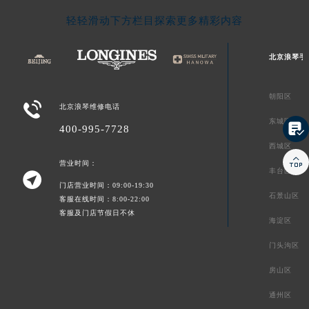
轻轻滑动下方栏目探索更多精彩内容
北京浪琴手
朝阳区

北京浪琴维修电话
东城区

400-995-7728
西城区

营业时间：
丰台区

门店营业时间：09:00-19:30
石景山区
客服在线时间：8:00-22:00
客服及门店节假日不休
海淀区
门头沟区
房山区
通州区