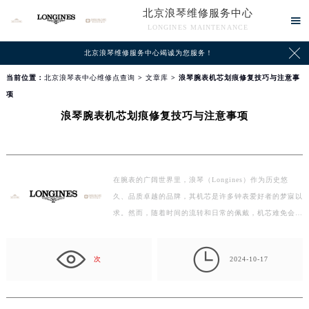
北京浪琴维修服务中心

LONGINES MAINTENANCE

北京浪琴维修服务中心竭诚为您服务！
当前位置：
北京浪琴表中心维修点查询
>
文章库
> 浪琴腕表机芯划痕修复技巧与注意事
项
浪琴腕表机芯划痕修复技巧与注意事项
在腕表的广阔世界里，浪琴（Longines）作为历史悠
久、品质卓越的品牌，其机芯是许多钟表爱好者的梦寐以
求。然而，随着时间的流转和日常的佩戴，机芯难免会遇
到划痕的…

次
2024-10-17