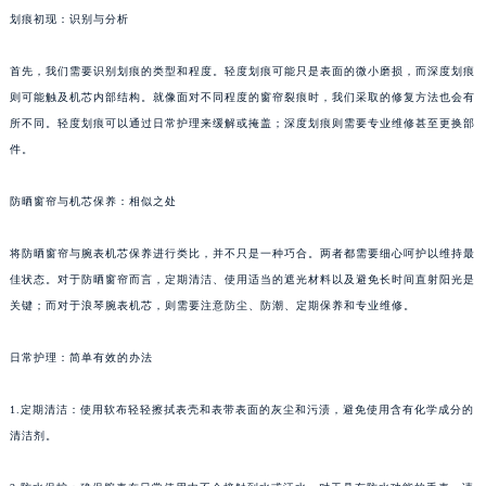
划痕初现：识别与分析
首先，我们需要识别划痕的类型和程度。轻度划痕可能只是表面的微小磨损，而深度划痕
则可能触及机芯内部结构。就像面对不同程度的窗帘裂痕时，我们采取的修复方法也会有
所不同。轻度划痕可以通过日常护理来缓解或掩盖；深度划痕则需要专业维修甚至更换部
件。
防晒窗帘与机芯保养：相似之处
将防晒窗帘与腕表机芯保养进行类比，并不只是一种巧合。两者都需要细心呵护以维持最
佳状态。对于防晒窗帘而言，定期清洁、使用适当的遮光材料以及避免长时间直射阳光是
关键；而对于浪琴腕表机芯，则需要注意防尘、防潮、定期保养和专业维修。
日常护理：简单有效的办法
1.定期清洁：使用软布轻轻擦拭表壳和表带表面的灰尘和污渍，避免使用含有化学成分的
清洁剂。