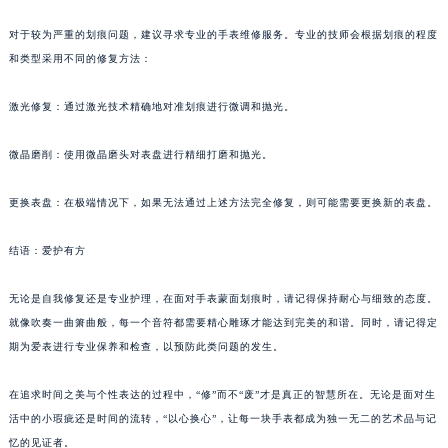
对于较为严重的划痕问题，建议寻求专业的手表维修服务。专业的技师会根据划痕的程度
和类型采用不同的修复方法：
激光修复：通过激光技术精确地对准划痕进行微调和抛光。
微晶磨削：使用微晶磨头对表盘进行精细打磨和抛光。
更换表盘：在极端情况下，如果无法通过上述方法完全修复，则可能需要更换新的表盘。
结语：爱护有方
无论是自我修复还是专业护理，在面对手表蒙面划痕时，请记得保持耐心与细致的态度。
就像吹奏一曲箫曲般，每一个音符都需要精心雕琢才能达到完美的和谐。同时，请记得定
期为爱表进行专业保养和检查，以预防此类问题的发生。
在追求时间之美与个性表达的过程中，“修”而不“废”才是真正的智慧所在。无论是面对生
活中的小瑕疵还是时间的流转，“以心换心”，让每一块手表都成为独一无二的艺术品与记
忆的见证者。