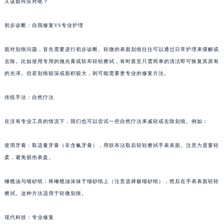
又该如何应对呢？
初步诊断：自我修复VS专业护理
面对划痕问题，首先需要进行初步诊断。轻微的表面划痕往往可以通过日常护理来缓解或
去除。比如使用专用的抛光膏或软布轻轻擦拭，有时甚至只需简单的清洁即可恢复其原有
的光泽。但若划痕较深或面积较大，则可能需要更专业的修复方法。
传统手法：自然疗法
在没有专业工具的情况下，我们也可以尝试一些自然疗法来减轻或去除划痕。例如：
使用牙膏：取适量牙膏（非含氟牙膏），用软布沾取后轻轻擦拭手表表面。注意力度要轻
柔，避免损伤表盘。
橄榄油与细砂纸：将橄榄油涂抹于细砂纸上（注意选择极细砂纸），然后在手表表面轻轻
擦拭。这种方法适用于轻微划痕。
现代科技：专业修复