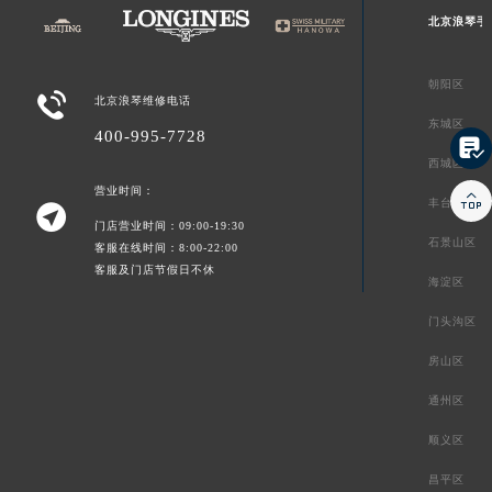
北京浪琴手
朝阳区

北京浪琴维修电话
东城区
400-995-7728

西城区
营业时间：

丰台区

门店营业时间：09:00-19:30
石景山区
客服在线时间：8:00-22:00
客服及门店节假日不休
海淀区
门头沟区
房山区
通州区
顺义区
昌平区