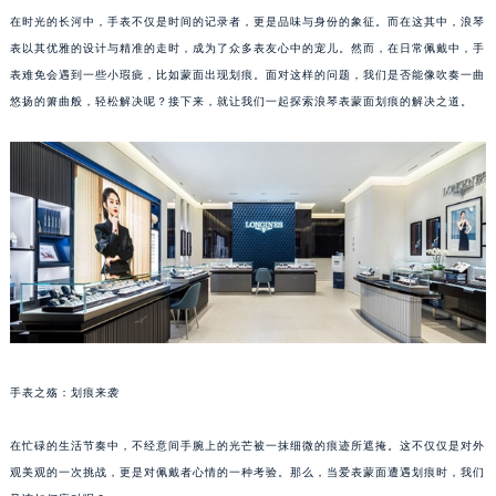
在时光的长河中，手表不仅是时间的记录者，更是品味与身份的象征。而在这其中，浪琴
表以其优雅的设计与精准的走时，成为了众多表友心中的宠儿。然而，在日常佩戴中，手
表难免会遇到一些小瑕疵，比如蒙面出现划痕。面对这样的问题，我们是否能像吹奏一曲
悠扬的箫曲般，轻松解决呢？接下来，就让我们一起探索浪琴表蒙面划痕的解决之道。
手表之殇：划痕来袭
在忙碌的生活节奏中，不经意间手腕上的光芒被一抹细微的痕迹所遮掩。这不仅仅是对外
观美观的一次挑战，更是对佩戴者心情的一种考验。那么，当爱表蒙面遭遇划痕时，我们