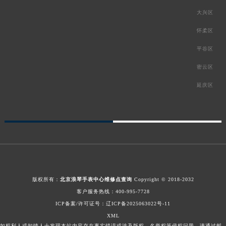
大兴区
怀柔区
平谷区
密云区
延庆区
版权所有：
北京浪琴手表中心维修点查询
Copyright © 2018-2032
客户服务热线：
400-995-7728
ICP备案/许可证号：辽ICP备2025063022号-11
XML
如权利人或知情人士发现本站内容存在事实错误或涉及版权、名誉权等侵权问题，请通过邮