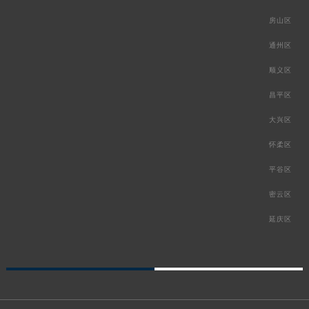
房山区
通州区
顺义区
昌平区
大兴区
怀柔区
平谷区
密云区
延庆区