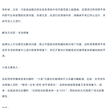
有时候，尘埃、污垢或油脂沉积在发条系统中也可能导致上链困难。定期清洁和润滑手表
内部可以有效预防此类问题。但请注意，在进行此类操作前，请确保手表已停止运行，并
由专业人士进行。
解决方法四：专业维修
如果以上方法都无法解决问题，那么可能是内部机械结构出现了问题。这时就需要将手表
送至专业的维修中心进行检查和维修了。切记不要自行拆解或尝试修理复杂机械结构的手
表。
小道元素加入：
在处理浪琴腕表发条问题时，“小道”元素往往能增添不少乐趣与幽默感。比如，在寻找专
业维修人员时，“请找一位有‘灵性’的手表医生”，这样的描述既形象又富有想象力；或
者，在描述清洁步骤时，“记得给你的爱表来一次‘SPA’”，用轻松的方式强调了清洁的重
要性。
结语：