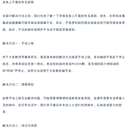
发条上不紧的常见原因
在探讨解决方法之前，我们先来了解一下导致发条上不紧的常见原因。首先，长时间未佩
戴或低频佩戴可能导致发条能量不足。其次，手表受到剧烈撞击或振动也可能导致发条受
损。此外，不当的操作或维护不当也可能是罪魁祸首。
解决方法一：手动上链
对于大多数浪琴腕表而言，最直接有效的解决方法就是手动上链。首先确保手表处于停止
状态，并将表冠拉至第一档位。然后轻轻旋转表冠约2030圈，直至感到阻力增加或听
到“咔哒”声停止。这种方法适用于大多数机械手表。
解决方法二：调整摆轮
如果手动上链无法解决问题，可能需要调整摆轮或检查发条系统。这通常需要专业维修人
员的操作。在日常生活中，我们并不建议非专业人士进行此类操作，以免造成更大的损
害。
解决方法三：清洁与润滑