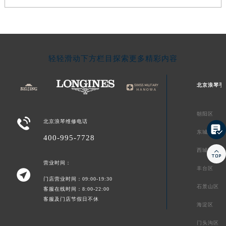
轻轻滑动下方栏目探索更多精彩内容
北京浪琴手
朝阳区

北京浪琴维修电话

东城区
400-995-7728
西城区

营业时间：
丰台区

门店营业时间：09:00-19:30
石景山区
客服在线时间：8:00-22:00
客服及门店节假日不休
海淀区
门头沟区