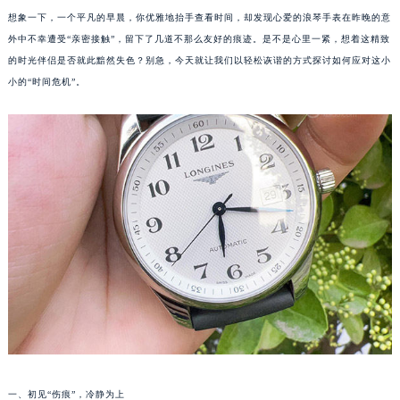
想象一下，一个平凡的早晨，你优雅地抬手查看时间，却发现心爱的浪琴手表在昨晚的意
外中不幸遭受“亲密接触”，留下了几道不那么友好的痕迹。是不是心里一紧，想着这精致
的时光伴侣是否就此黯然失色？别急，今天就让我们以轻松诙谐的方式探讨如何应对这小
小的“时间危机”。
一、初见“伤痕”，冷静为上