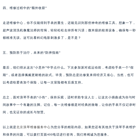
四、维修过程中的“额外收获”
走进维修中心，你不仅能得到手表的重生，还能见识到那些神奇的维修工具。想象一下，
超声波清洗机像魔法师的坩埚，轻轻松松去掉所有污渍；微米级的校准设备，确保每一秒
都精准无误。这可比看科幻电影刺激多了，是不是？
五、预防胜于治疗，未来的“防摔指南”
最后，咱们得从这次“小意外”中学点什么。下次参加派对或运动前，考虑给手表一个“假
期”，或者选择佩戴更耐糙的款式。毕竟，预防总是比修复来得经济又省心。当然，也可
以考虑给爱表加个保险，让每一次冒险都有后盾支持。
总之，面对浪琴手表的“小伤”，保持乐观，适时求助专业人士，让这次小插曲成为你与时
间故事中一个有趣的注脚。记住，每一次维修都是对经典的致敬，让你的手表不仅记录时
间，也见证你的成长与智慧。
以上就是
北京浪琴维修服务中心
为您分享的精彩内容。如果您还有其他关于浪琴手表维护
和保养的问题，可以拨打页面400电话进行咨询，我们将竭诚为您服务。