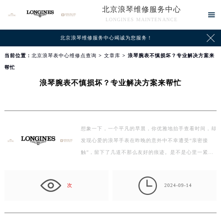
北京浪琴维修服务中心

LONGINES MAINTENANCE

北京浪琴维修服务中心竭诚为您服务！
当前位置：
北京浪琴表中心维修点查询
>
文章库
> 浪琴腕表不慎损坏？专业解决方案来
帮忙
浪琴腕表不慎损坏？专业解决方案来帮忙
想象一下，一个平凡的早晨，你优雅地抬手查看时间，却
发现心爱的浪琴手表在昨晚的意外中不幸遭受“亲密接
触”，留下了几道不那么友好的痕迹。是不是心里一紧，
想着…

次
2024-09-14