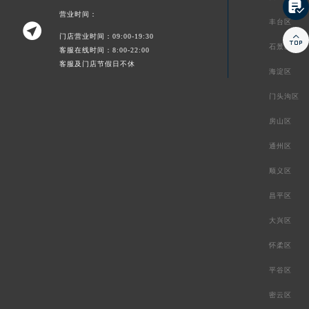

营业时间：
丰台区


门店营业时间：09:00-19:30
石景山区
客服在线时间：8:00-22:00
客服及门店节假日不休
海淀区
门头沟区
房山区
通州区
顺义区
昌平区
大兴区
怀柔区
平谷区
密云区