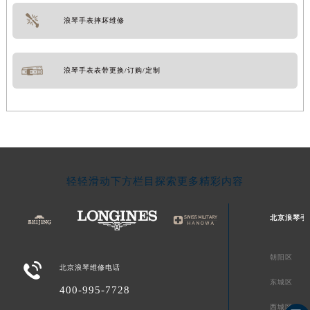
浪琴手表摔坏维修
浪琴手表表带更换/订购/定制
轻轻滑动下方栏目探索更多精彩内容
北京浪琴手
朝阳区

北京浪琴维修电话
东城区
400-995-7728
西城区