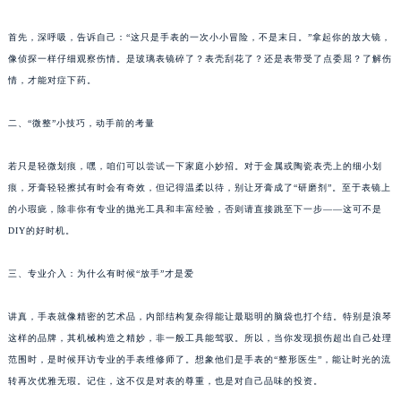
首先，深呼吸，告诉自己：“这只是手表的一次小小冒险，不是末日。”拿起你的放大镜，
像侦探一样仔细观察伤情。是玻璃表镜碎了？表壳刮花了？还是表带受了点委屈？了解伤
情，才能对症下药。
二、“微整”小技巧，动手前的考量
若只是轻微划痕，嘿，咱们可以尝试一下家庭小妙招。对于金属或陶瓷表壳上的细小划
痕，牙膏轻轻擦拭有时会有奇效，但记得温柔以待，别让牙膏成了“研磨剂”。至于表镜上
的小瑕疵，除非你有专业的抛光工具和丰富经验，否则请直接跳至下一步——这可不是
DIY的好时机。
三、专业介入：为什么有时候“放手”才是爱
讲真，手表就像精密的艺术品，内部结构复杂得能让最聪明的脑袋也打个结。特别是浪琴
这样的品牌，其机械构造之精妙，非一般工具能驾驭。所以，当你发现损伤超出自己处理
范围时，是时候拜访专业的手表维修师了。想象他们是手表的“整形医生”，能让时光的流
转再次优雅无瑕。记住，这不仅是对表的尊重，也是对自己品味的投资。