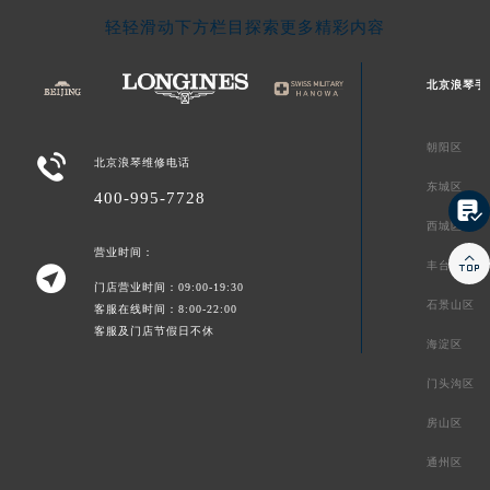
轻轻滑动下方栏目探索更多精彩内容
北京浪琴手
朝阳区

北京浪琴维修电话
东城区
400-995-7728

西城区
营业时间：

丰台区

门店营业时间：09:00-19:30
石景山区
客服在线时间：8:00-22:00
客服及门店节假日不休
海淀区
门头沟区
房山区
通州区