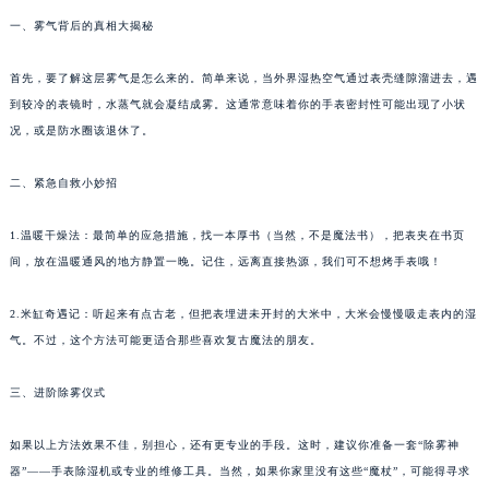
一、雾气背后的真相大揭秘
首先，要了解这层雾气是怎么来的。简单来说，当外界湿热空气通过表壳缝隙溜进去，遇
到较冷的表镜时，水蒸气就会凝结成雾。这通常意味着你的手表密封性可能出现了小状
况，或是防水圈该退休了。
二、紧急自救小妙招
1.温暖干燥法：最简单的应急措施，找一本厚书（当然，不是魔法书），把表夹在书页
间，放在温暖通风的地方静置一晚。记住，远离直接热源，我们可不想烤手表哦！
2.米缸奇遇记：听起来有点古老，但把表埋进未开封的大米中，大米会慢慢吸走表内的湿
气。不过，这个方法可能更适合那些喜欢复古魔法的朋友。
三、进阶除雾仪式
如果以上方法效果不佳，别担心，还有更专业的手段。这时，建议你准备一套“除雾神
器”——手表除湿机或专业的维修工具。当然，如果你家里没有这些“魔杖”，可能得寻求