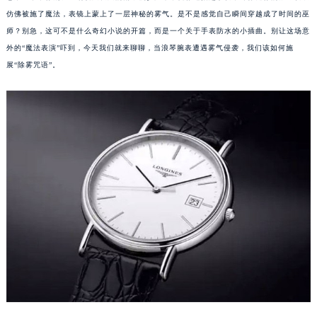
仿佛被施了魔法，表镜上蒙上了一层神秘的雾气。是不是感觉自己瞬间穿越成了时间的巫
师？别急，这可不是什么奇幻小说的开篇，而是一个关于手表防水的小插曲。别让这场意
外的“魔法表演”吓到，今天我们就来聊聊，当浪琴腕表遭遇雾气侵袭，我们该如何施
展“除雾咒语”。