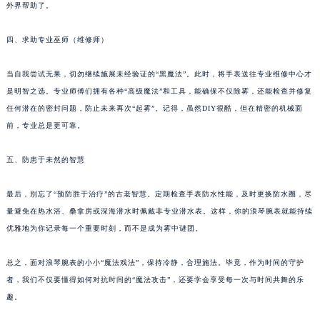
外界帮助了。
四、求助专业巫师（维修师）
当自我尝试无果，切勿继续施展未经验证的“黑魔法”。此时，将手表送往专业维修中心才
是明智之选。专业师傅们拥有各种“高级魔法”和工具，能确保不仅除雾，还能检查并修复
任何潜在的密封问题，防止未来再次“起雾”。记得，虽然DIY很酷，但在精密的机械面
前，专业总是更可靠。
五、防患于未然的智慧
最后，别忘了“预防胜于治疗”的古老智慧。定期检查手表防水性能，及时更换防水圈，尽
量避免在热水浴、桑拿房或深海潜水时佩戴非专业潜水表。这样，你的浪琴腕表就能持续
优雅地为你记录每一个重要时刻，而不是成为雾中谜团。
总之，面对浪琴腕表的小小“魔法戏法”，保持冷静，合理施法。毕竟，作为时间的守护
者，我们不仅要懂得如何对抗时间的“魔法攻击”，还要学会享受每一次与时间共舞的乐
趣。