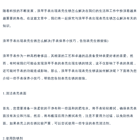
随着科技的不断发展，浪琴手表出现表壳生锈怎么解决在我们的生活和工作中扮演着越来
越重要的角色。在这篇文章中，我们将一起探究与浪琴手表出现表壳生锈怎么解决有关的
知识。
浪琴手表出现表壳生锈怎么解决(手表保养小技巧，告别表壳生锈烦恼)
浪琴手表作为一种高档奢侈品，其精湛的工艺和卓越的品质备受钟表爱好者的喜爱。然
而，有时候我们可能会发现浪琴手表的表壳出现生锈的情况，这不仅影响了手表的美观，
还可能对手表的功能造成影响。那么，浪琴手表出现表壳生锈该如何解决呢？下面将为您
介绍一些手表保养小技巧，帮助您告别表壳生锈的烦恼。
1.清洁表壳表面
首先，您需要准备一块柔软的干净布和一些温和的肥皂水。将手表轻轻擦拭，确保表壳表
面没有灰尘和污垢。然后，将布蘸湿后用力擦拭表壳，注意不要用力过猛，以免刮伤表
面。如果表壳上的生锈比较严重，可以尝试使用一些专业的表壳清洁剂。
2.使用防锈剂