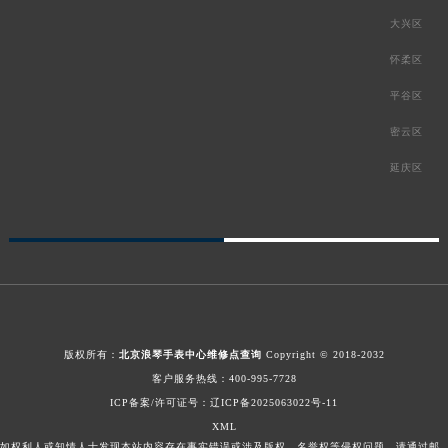
大兴区
怀柔区
平谷区
密云区
延庆区
版权所有：
北京浪琴手表中心维修点查询
Copyright © 2018-2032
客户服务热线：
400-995-7728
ICP备案/许可证号：辽ICP备2025063022号-11
XML
如权利人或知情人士发现本站内容存在事实错误或涉及版权、名誉权等侵权问题，请通过邮