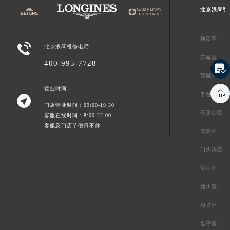
北京浪琴手
朝阳区

北京浪琴维修电话
东城区
400-995-7728

西城区
营业时间：

丰台区

门店营业时间：09:00-19:30
石景山区
客服在线时间：8:00-22:00
客服及门店节假日不休
海淀区
门头沟区
房山区
通州区
顺义区
昌平区