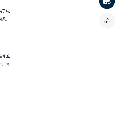

供了电

问题。
维修服
道。希