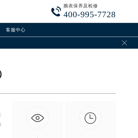
腕表保养及检修

400-995-7728
客服中心

）

关
修