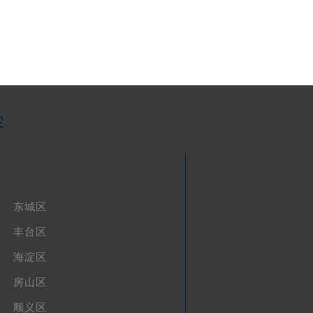
容
东城区
丰台区
海淀区
房山区
顺义区